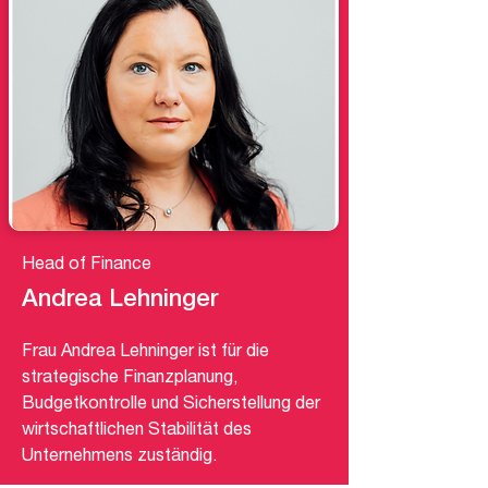
Head of Finance
Andrea Lehninger
Frau Andrea Lehninger ist für die
strategische Finanzplanung,
Budgetkontrolle und Sicherstellung der
wirtschaftlichen Stabilität des
Unternehmens zuständig.