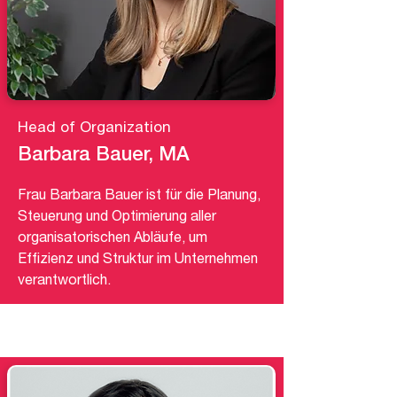
Head of Organization
Barbara Bauer, MA
Frau Barbara Bauer ist für die Planung,
Steuerung und Optimierung aller
organisatorischen Abläufe, um
Effizienz und Struktur im Unternehmen
verantwortlich.