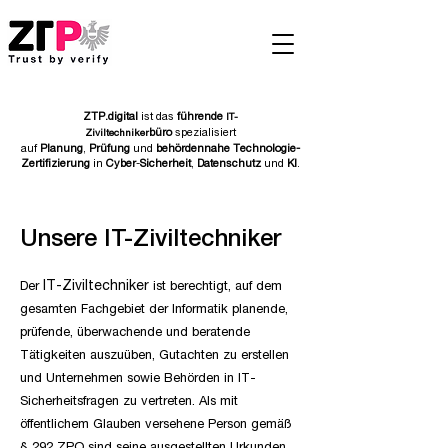
ZTP.digital
ist das
führende
IT-
büro
spezialisiert
Ziviltechniker
auf
Planung
,
Prüfung
und
behördennahe
Technologie-
Zertifizierung
in
Cyber
-
Sicherheit
,
Datenschutz
und
KI
.
Unsere IT-Ziviltechniker
IT-Ziviltechniker
Der
ist berechtigt, auf dem
gesamten Fachgebiet der Informatik planende,
prüfende, überwachende und beratende
Tätigkeiten auszuüben, Gutachten zu erstellen
und Unternehmen sowie Behörden in IT-
Sicherheitsfragen zu vertreten. Als mit
öffentlichem Glauben versehene Person gemäß