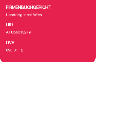
FIRMENBUCHGERICHT
Handelsgericht Wien
UID
ATU56313279
DVR
093 31 12
ZTP.DIGITAL ZT-GMBH
Prüfstelle für Digitale Sicherheit
staatlich befugt und beeidet
Wien . NÖ . VBG | Austria . Europe