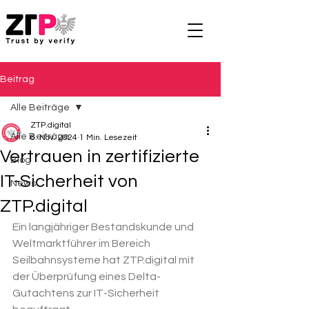
Beitrag
Alle Beiträge
ZTP.digital
Alle Beiträge
6. Nov. 2024
1 Min. Lesezeit
Vertrauen in zertifizierte
Blog
IT-Sicherheit von
News
ZTP.digital
Ein langjähriger Bestandskunde und 
Weltmarktführer im Bereich 
Seilbahnsysteme hat 
ZTP.digital
 mit 
der Überprüfung eines Delta-
Gutachtens zur IT-Sicherheit 