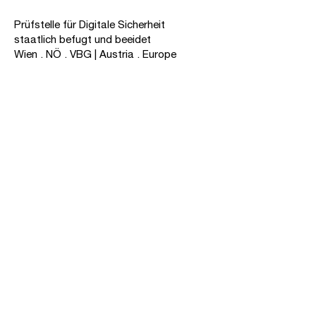
Prüfstelle für Digitale Sicherheit
staatlich befugt und beeidet
Wien . NÖ . VBG | Austria . Europe
IT-Ziviltechnikergesellschaft
Millennium Tower
Handelskai 94-96
Office 2319 | 1200 Wien
Tel. +43 1 532 46 86 – 0
office@ztp.digital
| ztp.digital
Downloads
ZT-Gesetz
Referenzen
AGB